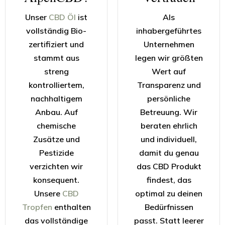
Unser
CBD Öl
ist
Als
vollständig Bio-
inhabergeführtes
zertifiziert und
Unternehmen
stammt aus
legen wir größten
streng
Wert auf
kontrolliertem,
Transparenz und
nachhaltigem
persönliche
Anbau. Auf
Betreuung. Wir
chemische
beraten ehrlich
Zusätze und
und individuell,
Pestizide
damit du genau
verzichten wir
das CBD Produkt
konsequent.
findest, das
Unsere
CBD
optimal zu deinen
Tropfen
enthalten
Bedürfnissen
das vollständige
passt. Statt leerer